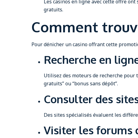
Les casinos en ligne avec cette offre ont
gratuits.
Comment trouver
Pour dénicher un casino offrant cette promotio
Recherche en lign
Utilisez des moteurs de recherche pour t
gratuits” ou “bonus sans dépôt”.
Consulter des site
Des sites spécialisés évaluent les différ
Visiter les forums 