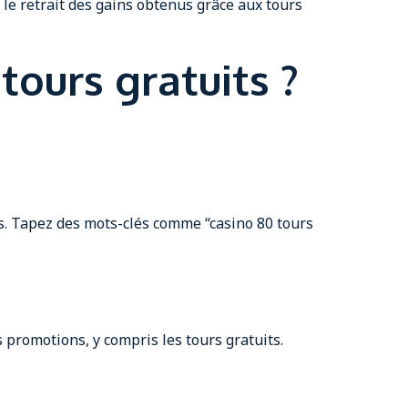
e le retrait des gains obtenus grâce aux tours
ours gratuits ?
ts. Tapez des mots-clés comme “casino 80 tours
s promotions, y compris les tours gratuits.