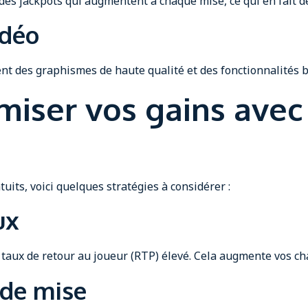
 des jackpots qui augmentent à chaque mise, ce qui en fait d
idéo
rent des graphismes de haute qualité et des fonctionnalités 
ser vos gains avec 
tuits, voici quelques stratégies à considérer :
ux
taux de retour au joueur (RTP) élevé. Cela augmente vos cha
 de mise