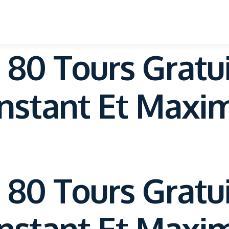
80 Tours Gratui
nstant Et Maxim
80 Tours Gratui
nstant Et Maxim