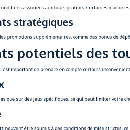
conditions associées aux tours gratuits. Certaines machines 
ts stratégiques
e des promotions supplémentaires, comme des bonus de dépô
ts potentiels des tou
 il est important de prendre en compte certains inconvénient
x
es que sur des jeux spécifiques, ce qui peut limiter votre ch
e
s peuvent être soumis à des conditions de mise strictes, ce qu