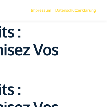
Impressum
Datenschutzerklärung
ts :
isez Vos
ts :
isez Vos