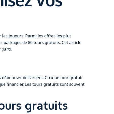
 les joueurs. Parmi les offres les plus
ackages de 80 tours gratuits. Cet article
 parti.
 débourser de l’argent. Chaque tour gratuit
que financier. Les tours gratuits sont souvent
ours gratuits