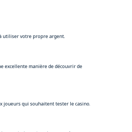
 utiliser votre propre argent.
une excellente manière de découvrir de
x joueurs qui souhaitent tester le casino.