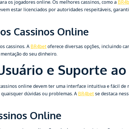
ra os jogadores online. Os melhores cassinos, como a
BR4b
devem estar licenciados por autoridades respeitáveis, gar
os Cassinos Online
os cassinos. A
BR4bet
oferece diversas opções, incluindo car
ovimentação do seu dinheiro.
Usuário e Suporte ao
assinos online devem ter uma interface intuitiva e fácil de 
m quaisquer dúvidas ou problemas. A
BR4bet
se destaca ness
ssinos Online