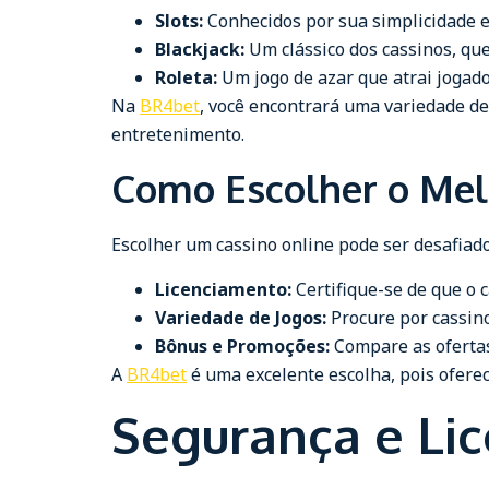
Slots:
Conhecidos por sua simplicidade e 
Blackjack:
Um clássico dos cassinos, que
Roleta:
Um jogo de azar que atrai jogad
Na
BR4bet
, você encontrará uma variedade de
entretenimento.
Como Escolher o Mel
Escolher um cassino online pode ser desafiad
Licenciamento:
Certifique-se de que o c
Variedade de Jogos:
Procure por cassin
Bônus e Promoções:
Compare as ofertas
A
BR4bet
é uma excelente escolha, pois oferec
Segurança e Li