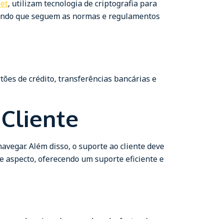
et
, utilizam tecnologia de criptografia para
antindo que seguem as normas e regulamentos
tões de crédito, transferências bancárias e
 Cliente
navegar. Além disso, o suporte ao cliente deve
e aspecto, oferecendo um suporte eficiente e