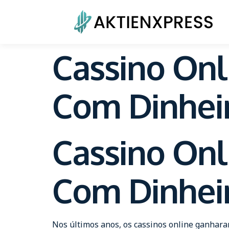
Cassino On
Com Dinheir
Cassino On
Com Dinheir
Nos últimos anos, os cassinos online ganhara