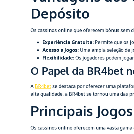
Depósito
Os cassinos online que oferecem bônus sem d
Experiência Gratuita:
Permite que os j
Acesso a Jogos:
Uma ampla seleção de jog
Flexibilidade:
Os jogadores podem jogar 
O Papel da BR4bet n
A
BR4bet
se destaca por oferecer uma platafor
alta qualidade, a BR4bet se tornou uma das p
Principais Jogo
Os cassinos online oferecem uma vasta gama d