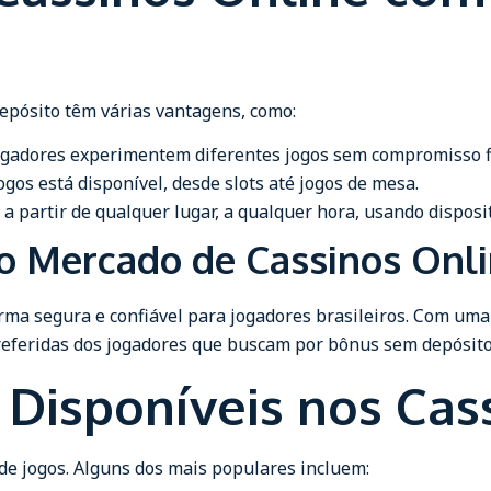
epósito têm várias vantagens, como:
ogadores experimentem diferentes jogos sem compromisso f
os está disponível, desde slots até jogos de mesa.
a partir de qualquer lugar, a qualquer hora, usando dispos
o Mercado de Cassinos Onl
ma segura e confiável para jogadores brasileiros. Com uma 
referidas dos jogadores que buscam por bônus sem depósito
s Disponíveis nos Cas
e jogos. Alguns dos mais populares incluem: