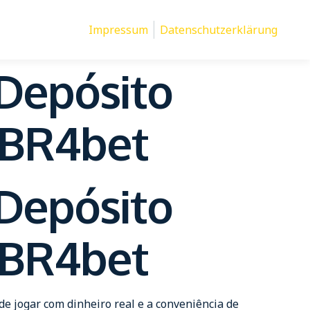
Impressum
Datenschutzerklärung
Depósito
– BR4bet
Depósito
– BR4bet
e jogar com dinheiro real e a conveniência de