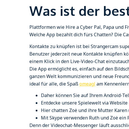
Was ist der bes
Plattformen wie Hire a Cyber ​​Pal, Papa und
Welche App bezahlt dich fürs Chatten? Die Cash
Kontakte zu knüpfen ist bei Strangercam super
Benutzer jederzeit neue Kontakte knüpfen kön
einem Klick in den Live-Video-Chat einzutau
Die App ermöglicht es, einfach auf den Bilds
ganzen Welt kommunizieren und neue Freunde 
ideal für alle, die Spaß
omeagl
am Kennenlern
Daher können Sie auf Ihrem Android-Te
Entdecke unsere Spielewelt via Website
Hier chatten Zoė und ihre Mutter Karen (
Mit Skype verwenden Ruth und Zoė ein Pr
Denn der Videochat-Messenger läuft ausschli