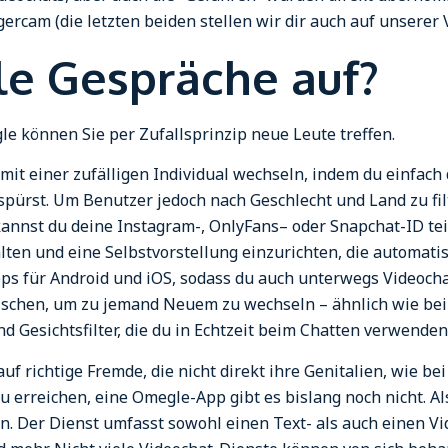
rcam (die letzten beiden stellen wir dir auch auf unserer V
e Gespräche auf?
e können Sie per Zufallsprinzip neue Leute treffen.
it einer zufälligen Individual wechseln, indem du einfach
 spürst. Um Benutzer jedoch nach Geschlecht und Land zu fi
annst du deine Instagram-, OnlyFans– oder Snapchat-ID te
halten und eine Selbstvorstellung einzurichten, die automat
ps für Android und iOS, sodass du auch unterwegs Videoch
 wischen, um zu jemand Neuem zu wechseln – ähnlich wie bei 
d Gesichtsfilter, die du in Echtzeit beim Chatten verwenden
auf richtige Fremde, die nicht direkt ihre Genitalien, wie 
zu erreichen, eine Omegle-App gibt es bislang noch nicht. A
n. Der Dienst umfasst sowohl einen Text- als auch einen Vi