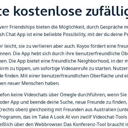
te kostenlose zufäll
 Fiverr Friendships bieten die Möglichkeit, durch Gespräche
 Chat App ist eine beliebte Possibility, mit der du deine Pr
 leicht, sie zu verlieren aber auch. Koyoo fördert eine fre
nen. Die App hebt sich durch ihre benutzerfreundliche Obe
chen. Die App bietet eine freundliche Neighborhood, in d
chirm zu tippen, um sofortige Videoanrufe zu starten. Nutz
finden. Mit einer benutzerfreundlichen Oberfläche und ein
en neuer Menschen haben.
lefon keine Videochats über Omegle durchführen, wenn Si
 oder App und beende deine Suche, neue Freunde zu finden,
rechts oben) gleich­zeitig mit Freunden aus Australien (un
ogramm, das im Take A Look At von zwölf Video­chat-Tools 
eßlich über den Webbrowser. Das Konferenz-Tool braucht im