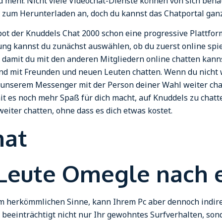
d mehr. Nicht viele Videochat-Dienste können von sich be
p zum Herunterladen an, doch du kannst das Chatportal ga
 der Knuddels Chat 2000 schon eine progressive Plattform 
ng kannst du zunächst auswählen, ob du zuerst online spiele
, damit du mit den anderen Mitgliedern online chatten kan
mit Freunden und neuen Leuten chatten. Wenn du nicht wil
in unserem Messenger mit der Person deiner Wahl weiter c
t es noch mehr Spaß für dich macht, auf Knuddels zu chatte
iter chatten, ohne dass es dich etwas kostet.
hat
 Leute Omegle nach e
im herkömmlichen Sinne, kann Ihrem Pc aber dennoch indire
beeinträchtigt nicht nur Ihr gewohntes Surfverhalten, son